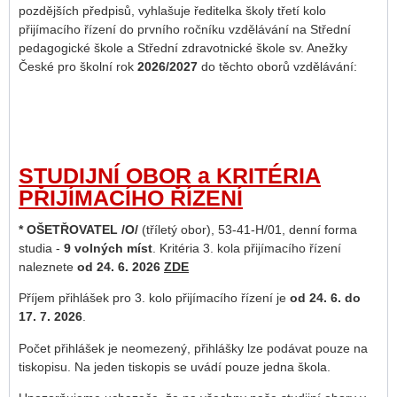
pozdějších předpisů, vyhlašuje ředitelka školy třetí kolo
přijímacího řízení do prvního ročníku vzdělávání na Střední
pedagogické škole a Střední zdravotnické škole sv. Anežky
České pro školní rok
2026/2027
do těchto oborů vzdělávání:
STUDIJNÍ OBOR a KRITÉRIA
PŘIJÍMACÍHO ŘÍZENÍ
* OŠETŘOVATEL /O/
(tříletý obor), 53-41-H/01, denní forma
studia -
9 volných míst
. Kritéria 3. kola přijímacího řízení
naleznete
od 24. 6. 2026
ZDE
Příjem přihlášek pro 3. kolo přijímacího řízení je
od 24. 6. do
17. 7. 2026
.
Počet přihlášek je neomezený, přihlášky lze podávat pouze na
tiskopisu. Na jeden tiskopis se uvádí pouze jedna škola.