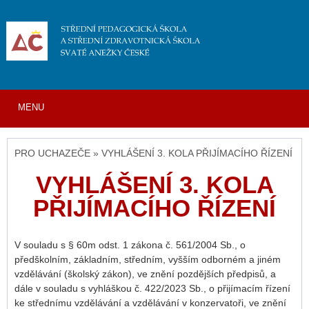
MENU
PRO UCHAZEČE » VYHLÁŠENÍ 3. KOLA PŘIJÍMACÍHO ŘÍZENÍ
VYHLÁŠENÍ 3. KOLA
PŘIJÍMACÍHO ŘÍZENÍ
V souladu s § 60m odst. 1 zákona č. 561/2004 Sb., o
předškolním, základním, středním, vyšším odborném a jiném
vzdělávání (školský zákon), ve znění pozdějších předpisů, a
dále v souladu s vyhláškou č. 422/2023 Sb., o přijímacím řízení
ke střednímu vzdělávání a vzdělávání v konzervatoři, ve znění