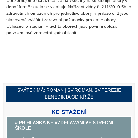
Upozorňujeme uchazeče, že na všechny naše studijní obory v
denní formě studia se vztahuje Nařízení vlády č. 211/2010 Sb. o
zdravotních omezeních pro jednotlivé obory v příloze č. 2 jsou
stanovené zvláštní zdravotní požadavky pro dané obory.
Uchazeči o studium v těchto oborech jsou povinni doložit
potvrzení své zdravotní způsobilosti.
SVÁTEK MÁ:
ROMAN | SV.ROMAN, SV.TEREZIE
BENEDIKTA OD KŘÍŽE
KE STAŽENÍ
» PŘIHLÁŠKA KE VZDĚLÁVÁNÍ VE STŘEDNÍ
ŠKOLE