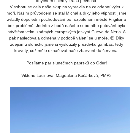
abychom shlédly krásu pevnosti.
V sobotu se celá naše skupina vypravila na celodenní výlet k
moři. Našim průvodcem se stal Michal a díky jeho vtipnosti jsme
zvládly dopolední pochodování po rozpáleném městě Frigiliana
bez problémů. Jedním z bodů našeho sobotního putování byla
návštěva velmi známých evropských jeskyní Cueva de Nerja. A
pak následovala odměna v podobě válení se u moře. 😊 Díky
zdejšímu sluníčku jsme si vysloužily přezdívku gambas, tedy
krevety, což mělo označovat naše zbarvení do červena.
Posíláme pár slunečních paprsků do Oder!
Viktorie Lacinová, Magdaléna Košárková, PMP3