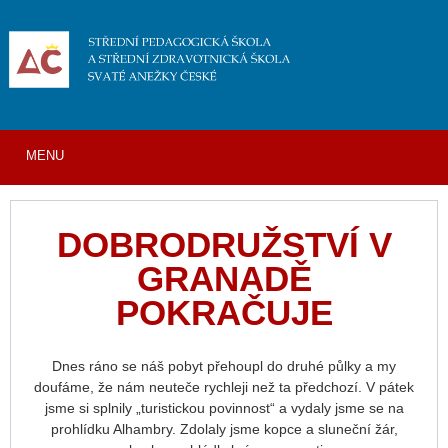
MENU
DOBRODRUŽSTVÍ V
GRANADĚ
POKRAČUJE
Dnes ráno se náš pobyt přehoupl do druhé půlky a my
doufáme, že nám neuteče rychleji než ta předchozí. V pátek
jsme si splnily „turistickou povinnost“ a vydaly jsme se na
prohlídku Alhambry. Zdolaly jsme kopce a sluneční žár,