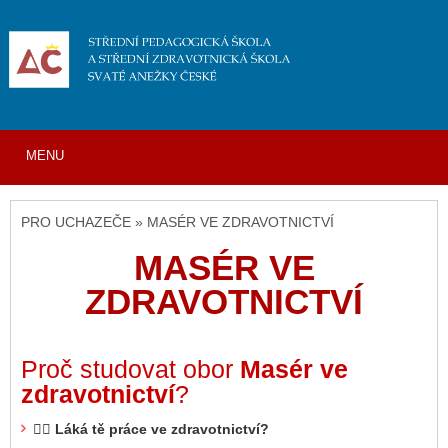
MENU
PRO UCHAZEČE » MASÉR VE ZDRAVOTNICTVÍ
MASÉR VE
ZDRAVOTNICTVÍ
Proč studovat obor
Masér ve
zdravotnictví
?
👩‍⚕️
Láká tě práce ve zdravotnictví?