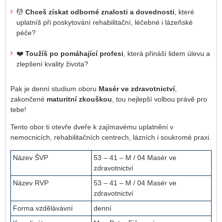
💆
Chceš získat odborné znalosti a dovednosti
, které
uplatníš při poskytování rehabilitační, léčebné i lázeňské
péče?
❤️
Toužíš po pomáhající profesi
, která přináší lidem úlevu a
zlepšení kvality života?
Pak je denní studium oboru
Masér ve zdravotnictví
,
zakončené
maturitní zkouškou
, tou nejlepší volbou právě pro
tebe!
Tento obor ti otevře dveře k zajímavému uplatnění v
nemocnicích, rehabilitačních centrech, lázních i soukromé praxi.
Název ŠVP
53 – 41 – M / 04 Masér ve
zdravotnictví
Název RVP
53 – 41 – M / 04 Masér ve
zdravotnictví
Forma vzdělávávní
denní