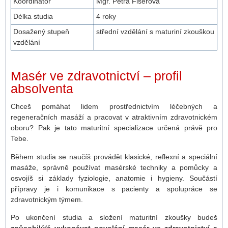
Koordinátor
Mgr. Petra Fišerová
Délka studia
4 roky
Dosažený stupeň
střední vzdělání s maturiní zkouškou
vzdělání
Masér ve zdravotnictví – profil
absolventa
Chceš pomáhat lidem prostřednictvím léčebných a
regeneračních masáží a pracovat v atraktivním zdravotnickém
oboru? Pak je tato maturitní specializace určená právě pro
Tebe.
Během studia se naučíš provádět klasické, reflexní a speciální
masáže, správně používat masérské techniky a pomůcky a
osvojíš si základy fyziologie, anatomie i hygieny. Součástí
přípravy je i komunikace s pacienty a spolupráce se
zdravotnickým týmem.
Po ukončení studia a složení maturitní zkoušky budeš
způsobilý/á vykonávat povolání masér ve zdravotnictví a