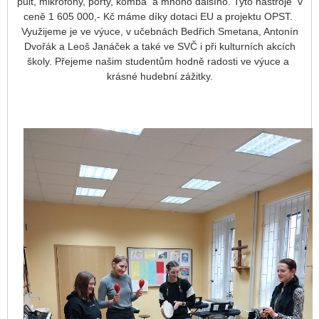
pult, mikrofony, porty, komba a mnoho dalšího. Tyto nástroje v
ceně 1 605 000,- Kč máme díky dotaci EU a projektu OPST.
Využijeme je ve výuce, v učebnách Bedřich Smetana, Antonín
Dvořák a Leoš Janáček a také ve SVČ i při kulturních akcích
školy. Přejeme našim studentům hodně radosti ve výuce a
krásné hudební zážitky.