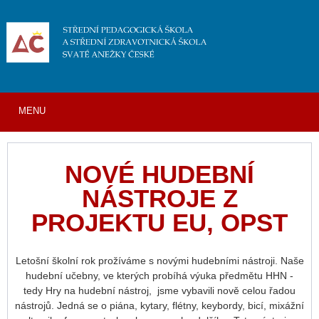
MENU
NOVÉ HUDEBNÍ
NÁSTROJE Z
PROJEKTU EU, OPST
Letošní školní rok prožíváme s novými hudebními nástroji. Naše
hudební učebny, ve kterých probíhá výuka předmětu HHN -
tedy Hry na hudební nástroj, jsme vybavili nově celou řadou
nástrojů. Jedná se o piána, kytary, flétny, keybordy, bicí, mixážní