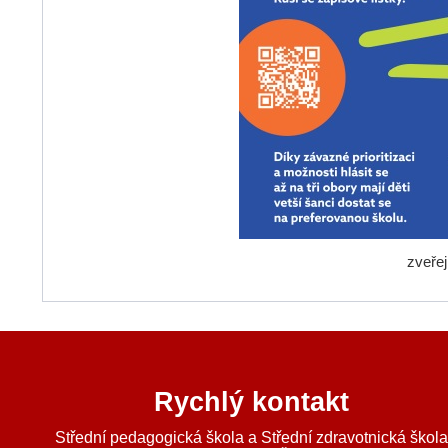
zveře
Rychlý kontakt
Střední pedagogická škola a Střední zdravotnická škol