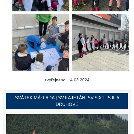
zveřejněno: 14.03.2024
SVÁTEK MÁ:
LADA | SV.KAJETÁN, SV.SIXTUS II. A
DRUHOVÉ