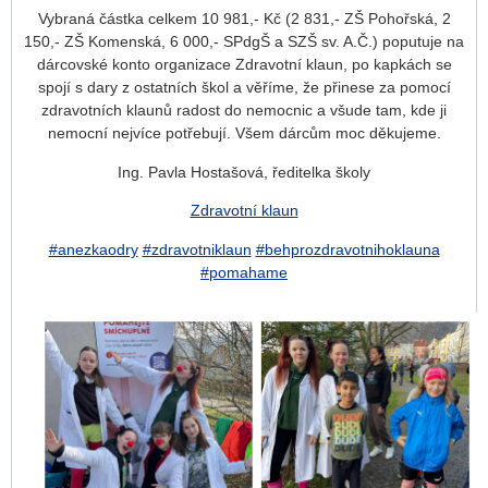
Vybraná částka celkem 10 981,- Kč (2 831,- ZŠ Pohořská, 2
150,- ZŠ Komenská, 6 000,- SPdgŠ a SZŠ sv. A.Č.) poputuje na
dárcovské konto organizace Zdravotní klaun, po kapkách se
spojí s dary z ostatních škol a věříme, že přinese za pomocí
zdravotních klaunů radost do nemocnic a všude tam, kde ji
nemocní nejvíce potřebují. Všem dárcům moc děkujeme.
Ing. Pavla Hostašová, ředitelka školy
Zdravotní klaun
#anezkaodry
#zdravotniklaun
#behprozdravotnihoklauna
#pomahame