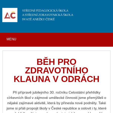
MENU
BĚH PRO
ZDRAVOTNÍHO
KLAUNA V ODRÁCH
Při přípravě jubilejního 30. ročníku Celostátní přehlídky
církevních škol v zájmové umělecké činnosti jsme přemýšleli o
nějaké zajímavé aktivitě, která by přinesla nové podněty. Také
jsme si přáli propojit školy v České republice a oslovit i ty, které