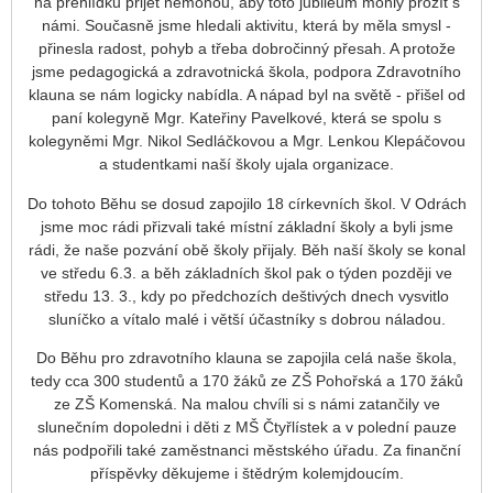
na přehlídku přijet nemohou, aby toto jubileum mohly prožít s
námi. Současně jsme hledali aktivitu, která by měla smysl -
přinesla radost, pohyb a třeba dobročinný přesah. A protože
jsme pedagogická a zdravotnická škola, podpora Zdravotního
klauna se nám logicky nabídla. A nápad byl na světě - přišel od
paní kolegyně Mgr. Kateřiny Pavelkové, která se spolu s
kolegyněmi Mgr. Nikol Sedláčkovou a Mgr. Lenkou Klepáčovou
a studentkami naší školy ujala organizace.
Do tohoto Běhu se dosud zapojilo 18 církevních škol. V Odrách
jsme moc rádi přizvali také místní základní školy a byli jsme
rádi, že naše pozvání obě školy přijaly. Běh naší školy se konal
ve středu 6.3. a běh základních škol pak o týden později ve
středu 13. 3., kdy po předchozích deštivých dnech vysvitlo
sluníčko a vítalo malé i větší účastníky s dobrou náladou.
Do Běhu pro zdravotního klauna se zapojila celá naše škola,
tedy cca 300 studentů a 170 žáků ze ZŠ Pohořská a 170 žáků
ze ZŠ Komenská. Na malou chvíli si s námi zatančily ve
slunečním dopoledni i děti z MŠ Čtyřlístek a v polední pauze
nás podpořili také zaměstnanci městského úřadu. Za finanční
příspěvky děkujeme i štědrým kolemjdoucím.