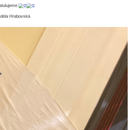
atulujeme
Adéla Hrabovská