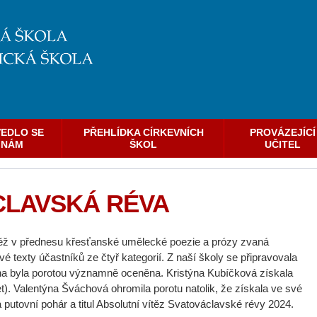
EDLO SE
PŘEHLÍDKA CÍRKEVNÍCH
PROVÁZEJÍCÍ
NÁM
ŠKOL
UČITEL
CLAVSKÁ RÉVA
utěž v přednesu křesťanské umělecké poezie a prózy zvaná
 texty účastníků ze čtyř kategorií. Z naší školy se připravovala
řina byla porotou významně oceněna. Kristýna Kubíčková získala
 let). Valentýna Šváchová ohromila porotu natolik, že získala ve své
la putovní pohár a titul Absolutní vítěz Svatováclavské révy 2024.