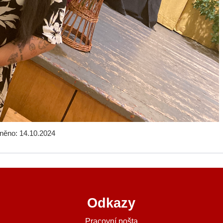
jněno: 14.10.2024
Odkazy
a
Pracovní pošta