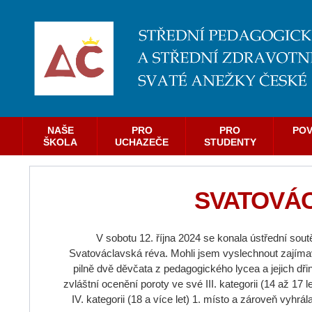
NAŠE
PRO
PRO
POV
ŠKOLA
UCHAZEČE
STUDENTY
SVATOVÁ
V sobotu 12. října 2024 se konala ústřední so
Svatováclavská réva. Mohli jsem vyslechnout zajímavé
pilně dvě děvčata z pedagogického lycea a jejich d
zvláštní ocenění poroty ve své III. kategorii (14 až 17
IV. kategorii (18 a více let) 1. místo a zároveň vyhrá