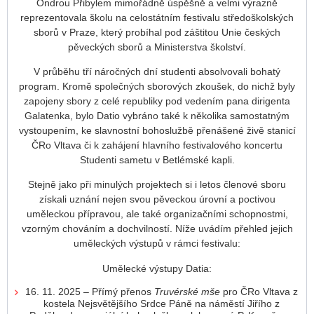
Ondrou Přibylem mimořádně úspěšně a velmi výrazně
reprezentovala školu na celostátním festivalu středoškolských
sborů v Praze, který probíhal pod záštitou Unie českých
pěveckých sborů a Ministerstva školství.
V průběhu tří náročných dní studenti absolvovali bohatý
program. Kromě společných sborových zkoušek, do nichž byly
zapojeny sbory z celé republiky pod vedením pana dirigenta
Galatenka, bylo Datio vybráno také k několika samostatným
vystoupením, ke slavnostní bohoslužbě přenášené živě stanicí
ČRo Vltava či k zahájení hlavního festivalového koncertu
Studenti sametu v Betlémské kapli.
Stejně jako při minulých projektech si i letos členové sboru
získali uznání nejen svou pěveckou úrovní a poctivou
uměleckou přípravou, ale také organizačními schopnostmi,
vzorným chováním a dochvilností. Níže uvádím přehled jejich
uměleckých výstupů v rámci festivalu:
Umělecké výstupy Datia:
16. 11. 2025 – Přímý přenos
Truvérské mše
pro ČRo Vltava z
kostela Nejsvětějšího Srdce Páně na náměstí Jiřího z