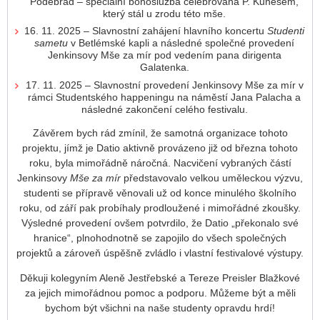
Poděbrad – speciální bohoslužba celebrovaná P. Kunešem,
který stál u zrodu této mše.
16. 11. 2025 – Slavnostní zahájení hlavního koncertu
Studenti
sametu
v Betlémské kapli a následné společné provedení
Jenkinsovy Mše za mír pod vedením pana dirigenta
Galatenka.
17. 11. 2025 – Slavnostní provedení Jenkinsovy Mše za mír v
rámci Studentského happeningu na náměstí Jana Palacha a
následné zakončení celého festivalu.
Závěrem bych rád zmínil, že samotná organizace tohoto
projektu, jímž je Datio aktivně provázeno již od března tohoto
roku, byla mimořádně náročná. Nacvičení vybraných částí
Jenkinsovy
Mše za mír
představovalo velkou uměleckou výzvu,
studenti se přípravě věnovali už od konce minulého školního
roku, od září pak probíhaly prodloužené i mimořádné zkoušky.
Výsledné provedení ovšem potvrdilo, že Datio „překonalo své
hranice“, plnohodnotně se zapojilo do všech společných
projektů a zároveň úspěšně zvládlo i vlastní festivalové výstupy.
Děkuji kolegyním Aleně Jestřebské a Tereze Preisler Blažkové
za jejich mimořádnou pomoc a podporu. Můžeme být a měli
bychom být všichni na naše studenty opravdu hrdí!