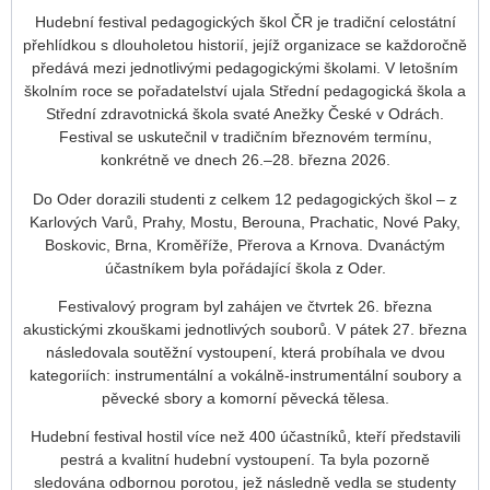
Hudební festival pedagogických škol ČR je tradiční celostátní
přehlídkou s dlouholetou historií, jejíž organizace se každoročně
předává mezi jednotlivými pedagogickými školami. V letošním
školním roce se pořadatelství ujala Střední pedagogická škola a
Střední zdravotnická škola svaté Anežky České v Odrách.
Festival se uskutečnil v tradičním březnovém termínu,
konkrétně ve dnech 26.–28. března 2026.
Do Oder dorazili studenti z celkem 12 pedagogických škol – z
Karlových Varů, Prahy, Mostu, Berouna, Prachatic, Nové Paky,
Boskovic, Brna, Kroměříže, Přerova a Krnova. Dvanáctým
účastníkem byla pořádající škola z Oder.
Festivalový program byl zahájen ve čtvrtek 26. března
akustickými zkouškami jednotlivých souborů. V pátek 27. března
následovala soutěžní vystoupení, která probíhala ve dvou
kategoriích: instrumentální a vokálně-instrumentální soubory a
pěvecké sbory a komorní pěvecká tělesa.
Hudební festival hostil více než 400 účastníků, kteří představili
pestrá a kvalitní hudební vystoupení. Ta byla pozorně
sledována odbornou porotou, jež následně vedla se studenty