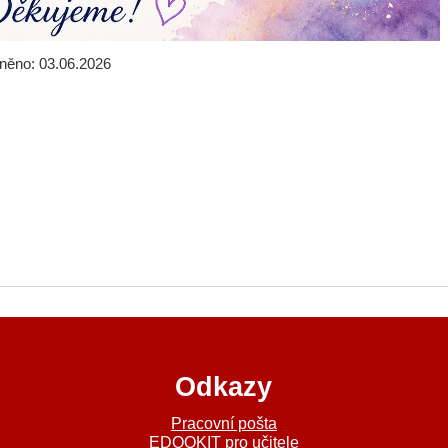
jněno: 03.06.2026
Odkazy
a
Pracovní pošta
EDOOKIT pro učitele