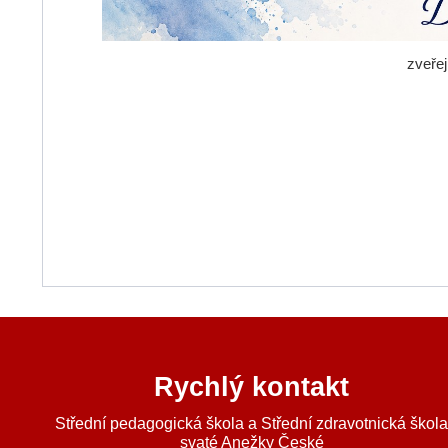
zveře
Rychlý kontakt
Střední pedagogická škola a Střední zdravotnická škol
svaté Anežky České