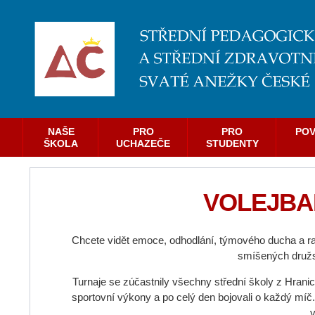
NAŠE
PRO
PRO
POV
ŠKOLA
UCHAZEČE
STUDENTY
VOLEJBA
Chcete vidět emoce, odhodlání, týmového ducha a rad
smíšených družs
Turnaje se zúčastnily všechny střední školy z Hranic 
sportovní výkony a po celý den bojovali o každý mí
v