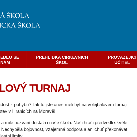
EDLO SE
PŘEHLÍDKA CÍRKEVNÍCH
PROVÁZEJÍCÍ
NÁM
ŠKOL
UČITEL
LOVÝ TURNAJ
ost z pohybu? Tak to jste dnes měli být na volejbalovém turnaji
tev v Hranicích na Moravě!
a milé pozvání dostala i naše škola. Naši hráči předvedli skvělé
č. Nechyběla bojovnost, vzájemná podpora a ani chuť překonávat
lastní limity.