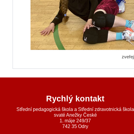
zveře
Rychlý kontakt
Střední pedagogická škola a Střední zdravotnická škol
svaté Anežky České
1. máje 249/37
742 35 Odry