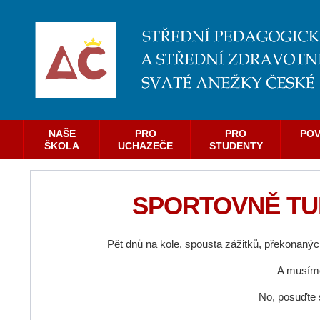
NAŠE
PRO
PRO
POV
ŠKOLA
UCHAZEČE
STUDENTY
SPORTOVNĚ TUR
Pět dnů na kole, spousta zážitků, překonaných
A musíme 
No, posuďte