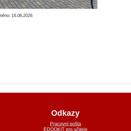
jněno: 16.06.2026
Odkazy
a
Pracovní pošta
EDOOKIT pro učitele