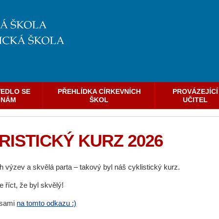
EDLO SE
PŘEHLÍDKA CÍRKEVNÍCH
PROVÁZEJÍCÍ
NÁM
ŠKOL
UČITEL
ISTICKÝ KURZ 2026
 výzev a skvělá parta – takový byl náš cyklistický kurz.
říct, že byl skvělý!
 sami
na tomto odkazu :)