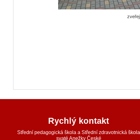
zveře
Rychlý kontakt
Střední pedagogická škola a Střední zdravotnická škol
svaté Anežky České