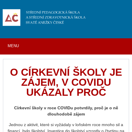
MENU
O CÍRKEVNÍ ŠKOLY JE
ZÁJEM, V COVIDU
UKÁZALY PROČ
Církevní školy v roce COVIDu potvrdily, proč je o ně
dlouhodobě zájem
Jednou z aktivit, které si vyžádaly v loňském roce mnoho sil a
financí, bylo školství. Investice do školství vzrostly o čtvrtinu na