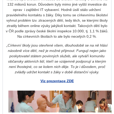
132 milionů korun. Důvodem byly mimo jiné vyšší investice do
oprav i zajištění IT vybavení. Hodně úsilí stálo udržení
pravidelného kontaktu s žáky. Díky tomu se církevnímu školství
vyhnul problém tzv. ztracených dětí, tedy těch, se kterými školy
ztratily během online výuky jakýkoli kontakt. Takových dětí bylo
v ČR podle zprávy české školní inspekce 10.000, tj. 1,1 % žáků.
Na církevních školách to ale bylo necelých 0,2 %.
„Církevní školy jsou otevřené všem, dlouhodobě se na ně hlásí
násobně více dětí, než je možné přijmout. Fungují nejen jako
poskytovatel státem povinných služeb, ale vytváří komunitu
občansky aktivních lidí, kteří se vzájemně podporují a kterým
není lhostejné, co se kolem nich děje. To je i důvodem, proč
zvládly udržet kontakt s žáky v době distanční výuky.
Viz prezentace ZDE